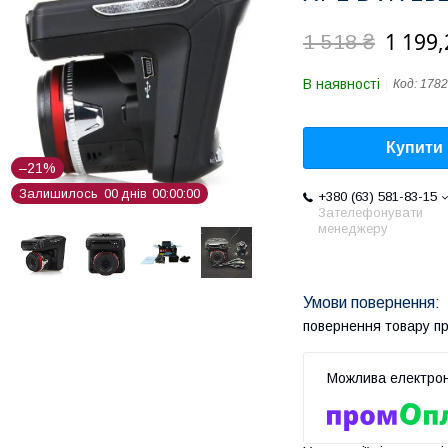
1 199,
1 518 ₴
В наявності
Код:
1782
Купити
–21%
Залишилось
0
0
днів
0
0
0
0
0
0
+380 (63) 581-83-15
Зателефонувати
менеджеру
повернення товару п