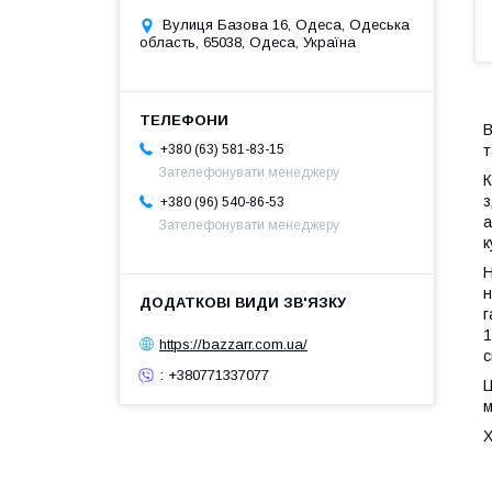
Вулиця Базова 16, Одеса, Одеська
область, 65038, Одеса, Україна
В
т
+380 (63) 581-83-15
Зателефонувати менеджеру
К
з
+380 (96) 540-86-53
а
Зателефонувати менеджеру
к
Н
н
г
1
https://bazzarr.com.ua/
с
: +380771337077
Ц
м
Х