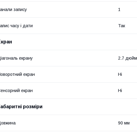
анали запису
1
апис часу і дати
Так
Екран
іагональ екрану
2.7 дюйм
оворотний екран
Ні
енсорний екран
Ні
Габаритні розміри
Довжина
90 мм