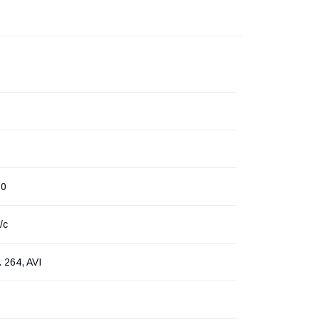
80
/с
. 264, AVI