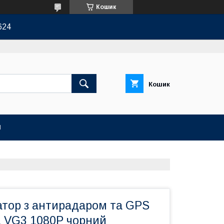
Кошик
624
Кошик
И
атор з антирадаром та GPS
1 VG3 1080P чорний