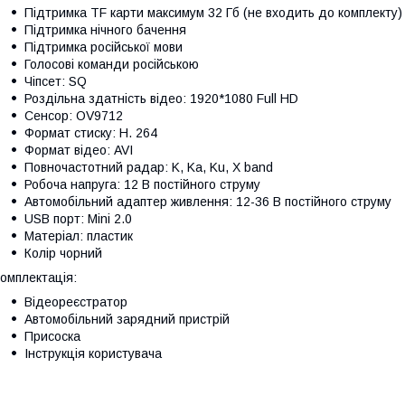
Підтримка TF карти максимум 32 Гб (не входить до комплекту)
Підтримка нічного бачення
Підтримка російської мови
Голосові команди російською
Чіпсет: SQ
Роздільна здатність відео: 1920*1080 Full HD
Сенсор: OV9712
Формат стиску: H. 264
Формат відео: AVI
Повночастотний радар: K, Ka, Ku, X band
Робоча напруга: 12 В постійного струму
Автомобільний адаптер живлення: 12-36 В постійного струму
USB порт: Mini 2.0
Матеріал: пластик
Колір чорний
омплектація:
Відеореєстратор
Автомобільний зарядний пристрій
Присоска
Інструкція користувача