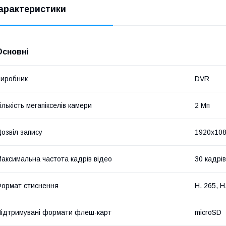
арактеристики
Основні
иробник
DVR
ількість мегапікселів камери
2 Мп
озвіл запису
1920х10
аксимальна частота кадрів відео
30 кадрів
ормат стиснення
H. 265, H
ідтримувані формати флеш-карт
microSD