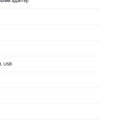
льний адаптер
.
B, USB