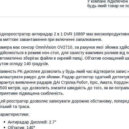
У компанії підключені
будь-який товар не п
ідеореєстратор антирадар 2 в 1 DVR 1080P має високопродуктивни
а миттєве завантаження при включенні запалювання.
амера має сенсор OmniVision OV2710, за рахунок якої зйомка здійс
дійснюється в режимі нон-стоп, для захисту важливих роликів від
втоматично зберігає файли в окремій папці. Об'єктив оснащений ш
утом огляду 140 градусів.
аявність РК-дисплея дозволить у будь-який час відтворити запис н
алаштувати ракурс для зйомки. Радар-детектор здатний детектуват
арантує виявлення радарів ДАІ Стрілка Робот, Кріс, Амата, Кордон
500 метрів, що дозволить знизити швидкість до того, як ви потрапи
приятиме підвищена схибленість.
ей реєстратор дозволяє записувати дорожню обстановку, поперед
іський та траса.
арактеристики:
Антирадар Дисплей: 2.7"
Об'єктив: 140°