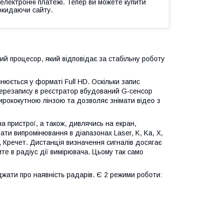
 електронні платежі. Тепер ви можете купити
окидаючи сайту.
й процесор, який відповідає за стабільну роботу
нюється у форматі Full HD. Оскільки запис
 перезапису в реєстратор вбудований G-сенсор
ирококутною лінзою та дозволяє знімати відео з
а пристрої, а також, дивлячись на екран,
и випромінювання в діапазонах Laser, K, Ka, X,
, Кречет. Дистанція визначення сигналів досягає
те в радіус дії вимірювача. Цьому так само
жати про наявність радарів. Є 2 режими роботи: