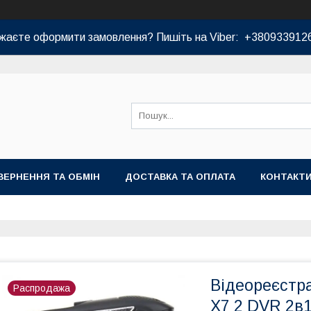
жаєте оформити замовлення? Пишіть на Viber: +380933912
ВЕРНЕННЯ ТА ОБМІН
ДОСТАВКА ТА ОПЛАТА
КОНТАКТ
Відеореєстр
Распродажа
X7 2 DVR 2в