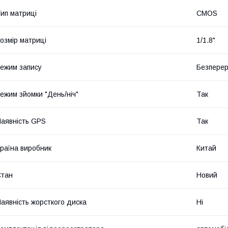
ип матриці
CMOS
озмір матриці
1/1.8"
ежим запису
Безперер
ежим зйомки "День/ніч"
Так
аявність GPS
Так
раїна виробник
Китай
Стан
Новий
аявність жорсткого диска
Ні