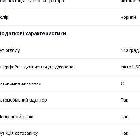
омплектація відеореєстратора
автомобі
олір
Чорний
Додаткові характеристики
ут огляду
140 град
нтерфейс підключення до джерела
micro US
втономне живлення
Є
втомобільний адаптер
Так
еню російською
Так
ункція автозапису
Так