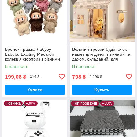
Брелок іграшка Лабубу
Великий ігровий будиночок-
Labubu Exciting Macaron
намет для дітей із вікнами та
колекція сюрприз з різними
дахом, складаний, для
кольорами
приміщення та вулиці
В наявності
В наявності
199,08
798
₴
₴
316 ₴
1 198 ₴
Купити
Купити
Новинка
–30%
Топ продажів
–30%