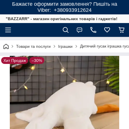
Бажаєте оформити замовлення? Пишіть на
Viber: +380933912624
"BAZZARR" - магазин оригінальних товарів і гаджетів!
Дитячий гусак іграшка гу
Товари та послуги
Іграшки
Хит Продаж
–30%