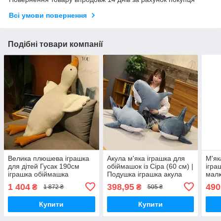
Всі умови повернення
Подібні товари компанії
Велика плюшева іграшка
Акула м'яка іграшка для
М'як
для дітей Гусак 190см
обіймашок із Сіра (60 см) |
ігра
іграшка обіймашка
Подушка іграшка акула
малю
дитяча іграшка Сіра
| М'
1 404
398,95
490
₴
₴
1 872 ₴
505 ₴
Купити
Купити