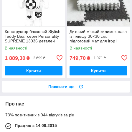
Конструктор блоковий Stylish
Дитячий м'який килимок-пазл
Teddy Bear серія Personality
із плюшу 30×30 см,
SUPREME 13936 деталей
підлоговий мат для ігор і
повзання, набір 10 шт., білий/
В наявності
В наявності
сірий
1 889,30
749,70
₴
₴
2 699 ₴
1 071 ₴
Купити
Купити
Показати ще
Про нас
73% позитивних з 944 відгуків за рік
Працює з 14.09.2015