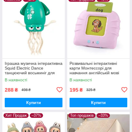
Іграшка музична інтерактивна
Розвивальні інтерактивні
Squid Electric Dance
карти Монтессорі для
танцюючий восьминіг для
навчання англійській мові
малюків Зелений
Рожевий
В наявності
В наявності
288
195
₴
₴
498 ₴
325 ₴
Купити
Купити
Хит Продаж
–37%
Топ продажів
–33%