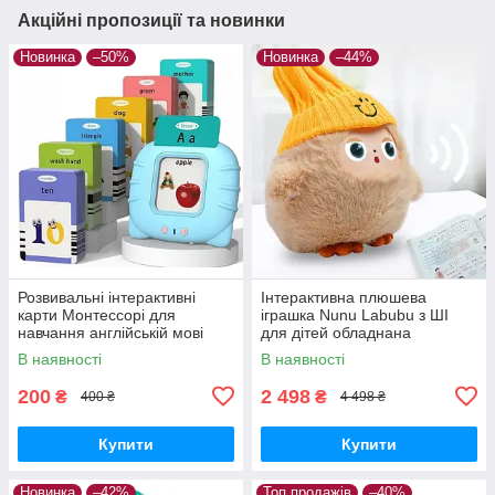
Акційні пропозиції та новинки
Новинка
–50%
Новинка
–44%
Розвивальні інтерактивні
Інтерактивна плюшева
карти Монтессорі для
іграшка Nunu Labubu з ШІ
навчання англійській мові
для дітей обладнана
Блакитний
світлодіодними очима та
В наявності
В наявності
здатністю адаптувати
поведінку
200
2 498
₴
₴
400 ₴
4 498 ₴
Купити
Купити
Новинка
–42%
Топ продажів
–40%