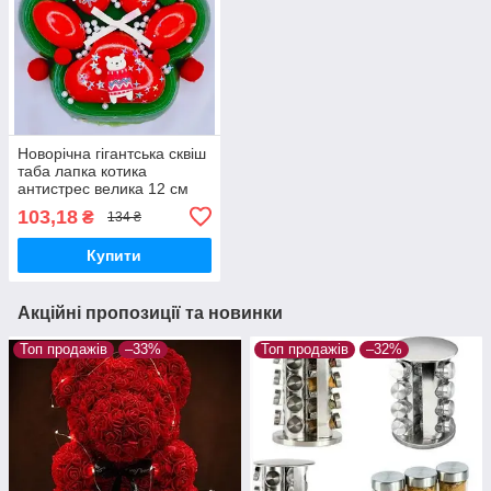
Новорічна гігантська сквіш
таба лапка котика
антистрес велика 12 см
XXL Червоні на зеленому
103,18
₴
134 ₴
Купити
Акційні пропозиції та новинки
Топ продажів
–33%
Топ продажів
–32%