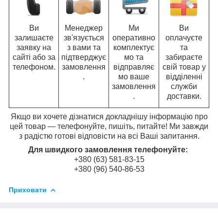
Ви
Менеджер
Ми
Ви
залишаєте
зв'язується
оперативно
оплачуєте
заявку на
з вами та
комплектує
та
сайті або за
підтверджує
мо та
забираєте
телефоном.
замовлення
відправляє
свій товар у
.
мо ваше
відділенні
замовлення
служби
.
доставки.
Якщо ви хочете дізнатися докладнішу інформацію про
цей товар — телефонуйте, пишіть, питайте! Ми завжди
з радістю готові відповісти на всі Ваші запитання.
Для швидкого замовлення телефонуйте:
+380 (63) 581-83-15
+380 (96) 540-86-53
Приховати