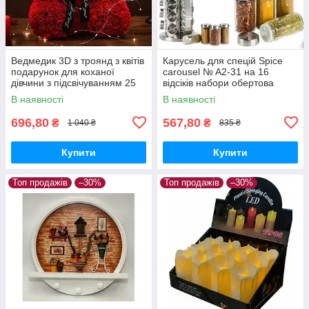
Ведмедик 3D з троянд з квітів
Карусель для спецій Spice
подарунок для коханої
carousel № A2-31 на 16
дівчини з підсвічуванням 25
відсіків набори обертова
см
підставка
В наявності
В наявності
696,80
567,80
₴
₴
1 040 ₴
835 ₴
Купити
Купити
Топ продажів
–30%
Топ продажів
–30%