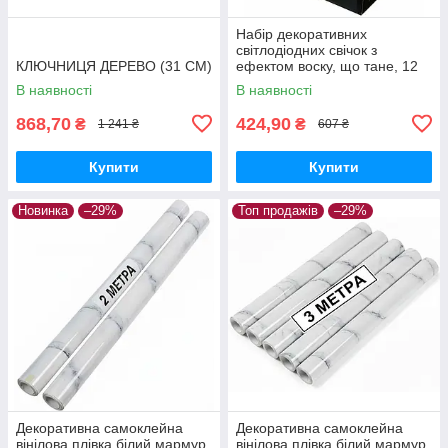
Набір декоративних
світлодіодних свічок з
КЛЮЧНИЦЯ ДЕРЕВО (31 СМ)
ефектом воску, що тане, 12
шт., живлення від батарейок
В наявності
В наявності
868,70
424,90
₴
₴
1 241 ₴
607 ₴
Купити
Купити
Новинка
–29%
Топ продажів
–29%
Декоративна самоклейна
Декоративна самоклейна
вінілова плівка білий мармур
вінілова плівка білий мармур