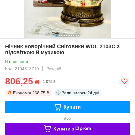
Нічник новорічний Сніговики WDL 2103C з
підсвіткою й музикою
В наявності
Код: 2104618710
Роздріб
806,25
₴
1 075 ₴
Економія
268.75 ₴
Залишилось
24 дні
Купити
або
Купити з