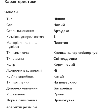
Характеристики
Основні
Тип
Нічник
Стан
Новий
Стиль виконання
Арт-деко
Кількість джерел світла
1
Матеріал плафона,
Пластик
підвісок
Тип вимикача
Кнопка на каркасі/корпусі
Тип лампи
Світлодіодна
Колір
Коричневий
Лампочки в комплекті
Ні
Країна виробник
Китай
Тип кріплення
На поверхню
Джерело живлення
Батарейка
Управління
Ручне
Форма світильника
Прямокутна
Габаритні розміри