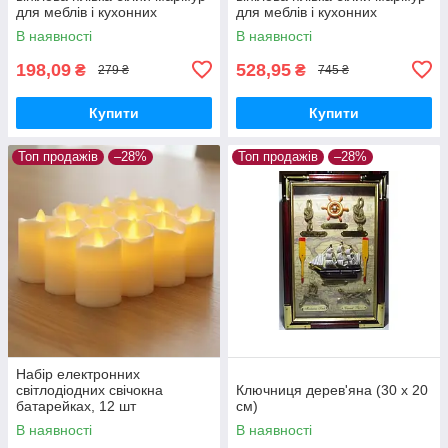
для меблів і кухонних
для меблів і кухонних
поверхонь, 2 м × 60 см, 2 шт.
поверхонь, 3 м × 60 см, 5 шт.
В наявності
В наявності
198,09
528,95
₴
₴
279 ₴
745 ₴
Купити
Купити
Топ продажів
–28%
Топ продажів
–28%
Набір електронних
світлодіодних свічокна
Ключниця дерев'яна (30 х 20
батарейках, 12 шт
см)
В наявності
В наявності