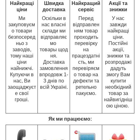
Найкращі
Швидка
Найкращий
Акції та
ціни
доставка
сервіс
знижки
Ми
Оскільки в
Перед
У нас
закуповуєм
нас власні
відправлен
завжди
о товари
склади ми
ням товар
найкращі
безпосеред
відправляє
проходить
ціни.
ньо з
мо
перевірку
Постійні
заводів,
товары щод
на
акції,
тому наші
ня.
працездатні
знижки та
ціни
Доставка
сть, ми
розпродажі
найнижчі.
замовлення
перевіряєм
дадуть
Купуючи в
впродовж 1-
о товар на
змогу Вам
нас, Ви
3 днів по
дефекти та
купити
заощаджуєт
всій Україні.
ретельно
необхідний
е свої
пакуємо.
товар за
гроші.
найвигідніш
ою ціною.
Як ми працюємо: