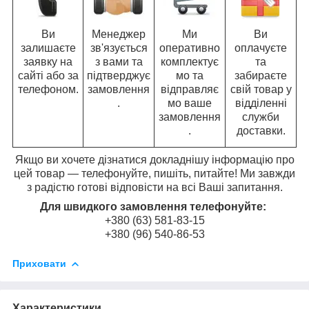
Ви
Менеджер
Ми
Ви
залишаєте
зв'язується
оперативно
оплачуєте
заявку на
з вами та
комплектує
та
сайті або за
підтверджує
мо та
забираєте
телефоном.
замовлення
відправляє
свій товар у
.
мо ваше
відділенні
замовлення
служби
.
доставки.
Якщо ви хочете дізнатися докладнішу інформацію про
цей товар — телефонуйте, пишіть, питайте! Ми завжди
з радістю готові відповісти на всі Ваші запитання.
Для швидкого замовлення телефонуйте:
+380 (63) 581-83-15
+380 (96) 540-86-53
Приховати
Характеристики