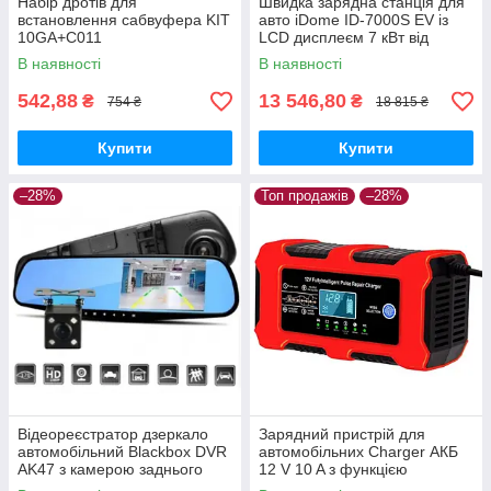
Набір дротів для
Швидка зарядна станція для
встановлення сабвуфера KIT
авто iDome ID-7000S EV із
10GA+C011
LCD дисплеєм 7 кВт від
мережі 220В | Автомобільна
В наявності
В наявності
зарядка
542,88
13 546,80
₴
₴
754 ₴
18 815 ₴
Купити
Купити
–28%
Топ продажів
–28%
Відеореєстратор дзеркало
Зарядний пристрій для
автомобільний Blackboх DVR
автомобільних Charger АКБ
AK47 з камерою заднього
12 V 10 A з функцією
виду
відновлення Pulse Repair