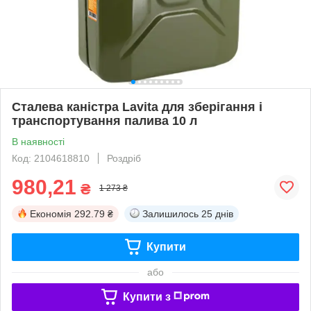
Сталева каністра Lavita для зберігання і
транспортування палива 10 л
В наявності
Код: 2104618810
Роздріб
980,21
₴
1 273 ₴
Економія
292.79 ₴
Залишилось
25 днів
Купити
або
Купити з