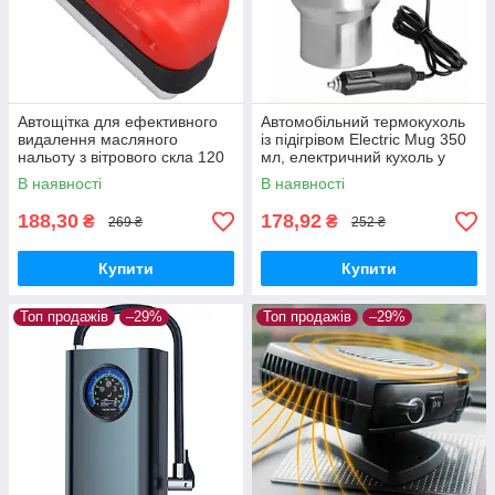
Автощітка для ефективного
Автомобільний термокухоль
видалення масляного
із підігрівом Electric Mug 350
нальоту з вітрового скла 120
мл, електричний кухоль у
мл 2 шт.
машину від прикурювача
В наявності
В наявності
188,30
178,92
₴
₴
269 ₴
252 ₴
Купити
Купити
Топ продажів
–29%
Топ продажів
–29%