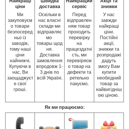
Найкращі
Швидка
Найкращий
Акції та
ціни
доставка
сервіс
знижки
Ми
Оскільки в
Перед
У нас
закуповуєм
нас власні
відправлен
завжди
о товари
склади ми
ням товар
найкращі
безпосеред
відправляє
проходить
ціни.
ньо із
мо
перевірку
Постійні
заводів,
товары щод
на
акції,
тому наші
ня.
працездатні
знижки та
ціни
Доставка
сть, ми
розпродажі
найнижчі.
замовлення
перевіряєм
дадуть
Купуючи в
впродовж 1-
о товар на
змогу Вам
нас, Ви
3 днів по
дефекти та
купити
заощаджуєт
всій Україні.
ретельно
необхідний
е свої
пакуємо.
товар за
гроші.
найвигідніш
ою ціною.
Як ми працюємо: