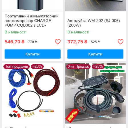
Портативний акумуляторний
автокомпресор CHARGE
Автодуйка WM-202 (SJ-006)
PUMP CQB002 з LCD-
(200W)
дисплеєм і високоточним
В наявності
В наявності
манометром
546,70
372,75
₴
₴
770 ₴
525 ₴
Купити
Купити
Топ продажів
–28%
Хит Продаж
–28%