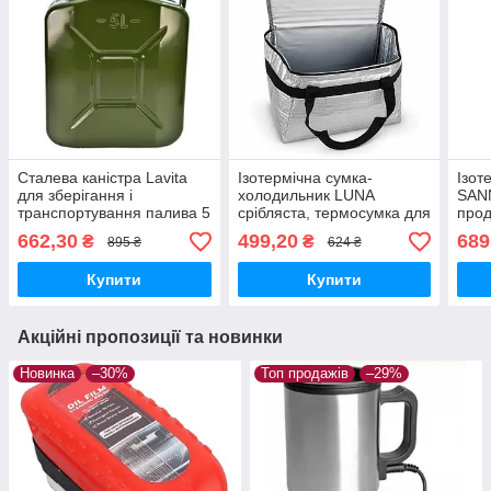
Сталева каністра Lavita
Ізотермічна сумка-
Ізот
для зберігання і
холодильник LUNA
SANN
транспортування палива 5
срібляста, термосумка для
прод
л
продуктів і напоїв 20 л
32×2
662,30
499,20
689
₴
₴
895 ₴
624 ₴
38×22×27 см
Купити
Купити
Акційні пропозиції та новинки
Новинка
–30%
Топ продажів
–29%